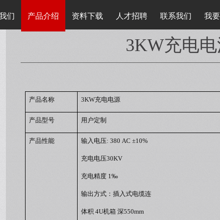
我们
产品介绍
资料下载
人才招聘
联系我们
我要
3KW充电电
产品名称
3KW
充电电源
产品型号
用户定制
产品性能
输入电压
: 380 AC
±
10%
充电电压
30KV
充电精度
1
‰
输出方式：插入式电缆连
体积
4U
机箱
深
550mm