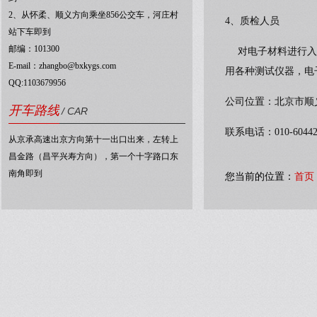
2、从怀柔、顺义方向乘坐856公交车，河庄村
4、质检人员
站下车即到
邮编：101300
对电子材料进行入库
E-mail：zhangbo@bxkygs.com
用各种测试仪器，电
QQ:1103679956
公司位置：北京市顺
开车路线
/ CAR
联系电话：010-60442037
从京承高速出京方向第十一出口出来，左转上
昌金路（昌平兴寿方向），第一个十字路口东
南角即到
您当前的位置：
首页