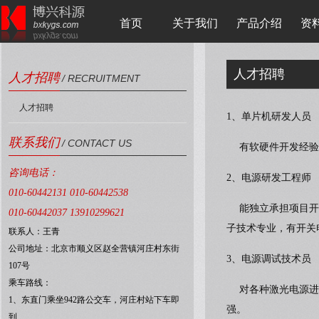
首页
关于我们
产品介绍
资
人才招聘
人才招聘
/ RECRUITMENT
人才招聘
1、单片机研发人员
联系我们
/ CONTACT US
有软硬件开发经验
咨询电话：
2、电源研发工程师
010-60442131 010-60442538
能独立承担项目开发
010-60442037 13910299621
子技术专业，有开关
联系人：王青
公司地址：北京市顺义区赵全营镇河庄村东街
3、电源调试技术员
107号
乘车路线：
对各种激光电源进行
1、东直门乘坐942路公交车，河庄村站下车即
强。
到