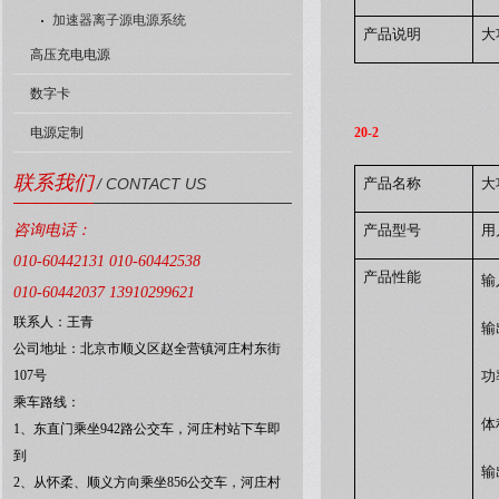
加速器离子源电源系统
产品说明
大
高压充电电源
数字卡
电源定制
20-2
联系我们
/ CONTACT US
产品名称
大
咨询电话：
产品型号
用
010-60442131 010-60442538
产品性能
输
010-60442037 13910299621
联系人：王青
输
公司地址：北京市顺义区赵全营镇河庄村东街
107号
功
乘车路线：
体
1、东直门乘坐942路公交车，河庄村站下车即
到
输
2、从怀柔、顺义方向乘坐856公交车，河庄村