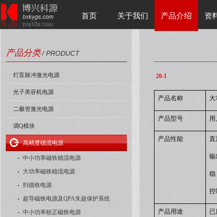
首页
关于我们
产品介绍
资
产品分类
/ PRODUCT
灯泵脉冲激光电源
20-1
光子美容机电源
产品名称
大
二极管激光电源
产品型号
用
调Q模块
产品性能
直
高精度稳流电源
输
中小功率磁铁稳流电源
大功率磁铁稳流电源
稳
扫描铁电源
控
超导磁铁电源及QPA失超保护系统
产品用途
已
中小功率校正磁铁电源